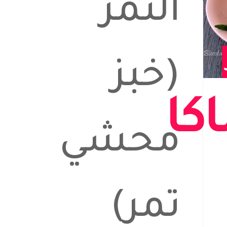
التمر
(خبز
كا
محشي
تمر)