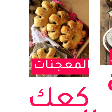
المعجنات
كعك