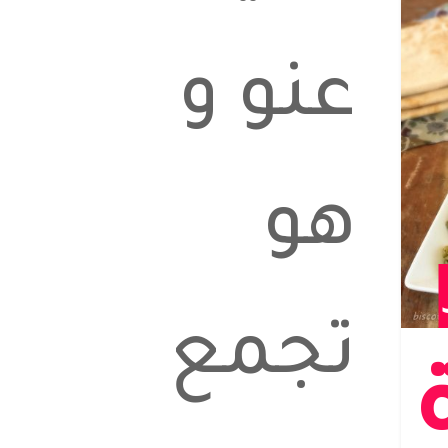
عنو و
هو
تجمع