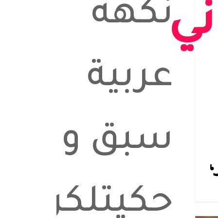
نكهة
ني
عربية
سبق و
حكيتلكن