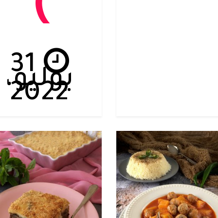
)
31
يوليو،
2022