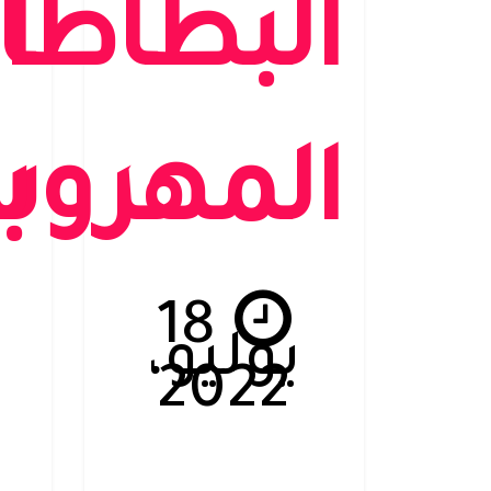
البطاطا
ا
المهرو
ب
18
يوليو،
2022