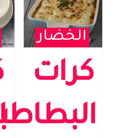
الخضار
كرات
ك
البطاطا
ب