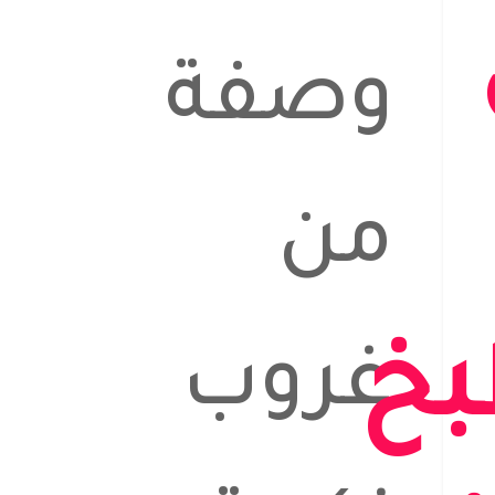
وصفة
من
بخ
غروب