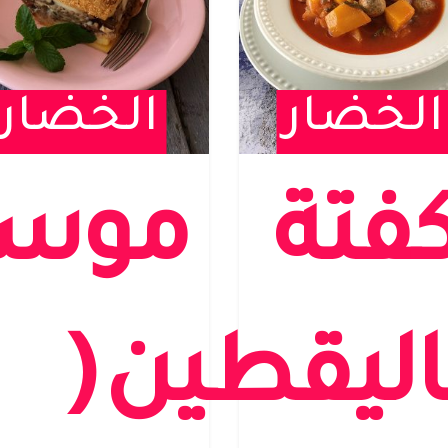
الخضار
الخضار
فتة
موسا
اليقطين
(