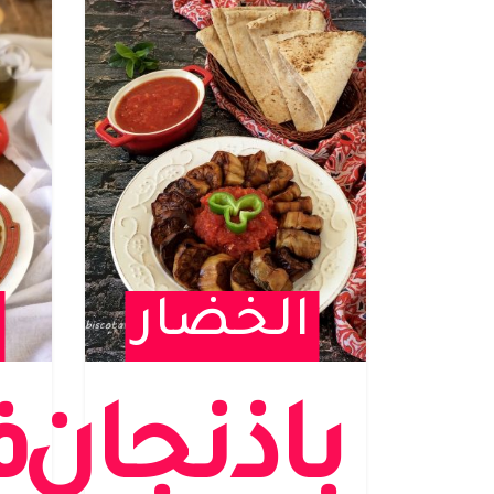
الخضار
باذنجان
ف