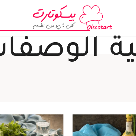
ة
الوصفا