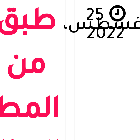
25
طبق
غسطس،
2022
من
المط