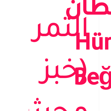
طان
التمر
(Hü
(خبز
Beğ