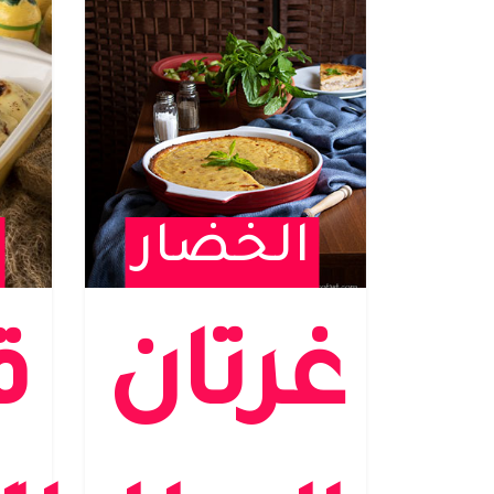
الخضار
غرتان
ق