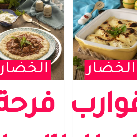
الخضار
الخضار
وارب
فرحة