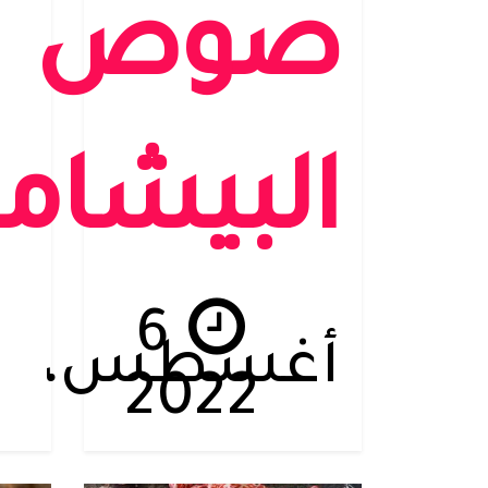
صوص
البيشام
6
أغسطس،
2022