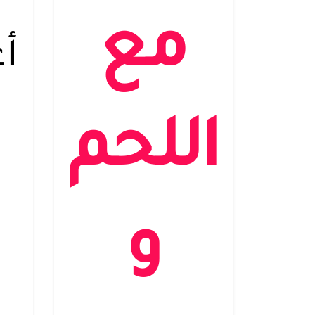
مع
أ
اللحم
و