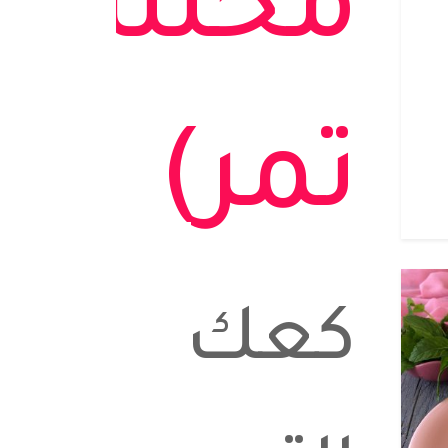
محشي
تمر)
كعك