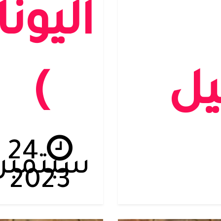
اليونا
يل
)
24
سبتمبر،
2023