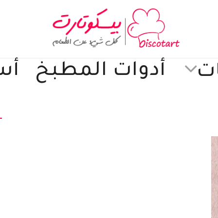
أدوات المطبخ
أس
ت