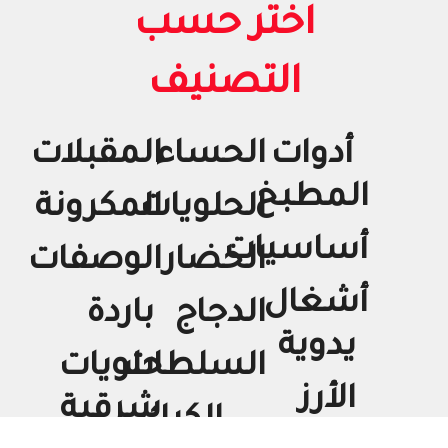
اختر حسب
التصنيف
أدوات
الحساء
المقبلات
المطبخ
الحلويات
المكرونة
أساسيات
الخضار
الوصفات
أشغال
الدجاج
باردة
يدوية
السلطات
حلويات
الأرز
شرقية
الكيك