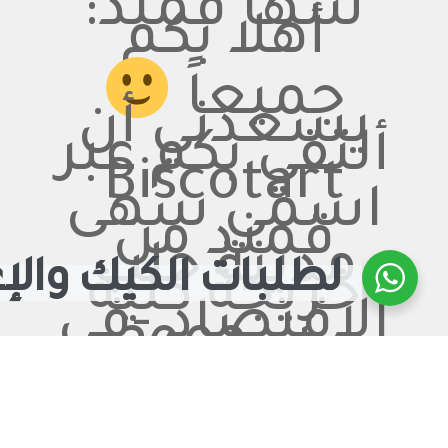
سها قمند:
أهلا بكم
جميعاً
يسعدني أن
ألتقي بكم عبر
Biscotart
اسمي سهى
قمند من
مدينة حلب
لطلبات الكيك والإ
خريجة كلية
الاقتصاد -في
عام 2002-
أعمل حالياً
كمدرسة في
الثانوية