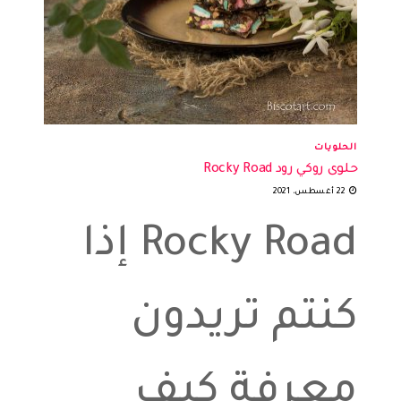
الحلويات
حلوى روكي رود Rocky Road
22 أغسطس، 2021
Rocky Road إذا
كنتم تريدون
معرفة كيف