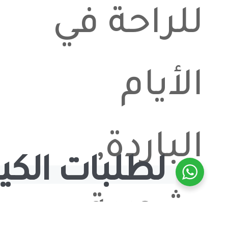
للراحة في
الأيام
الباردة,
لطلبات الكيك
شوربة