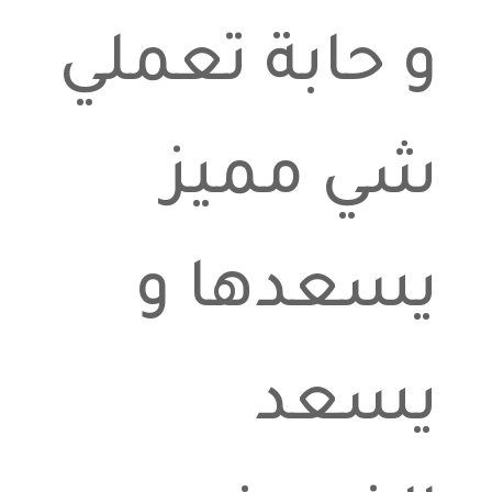
و حابة تعملي
شي مميز
يسعدها و
يسعد