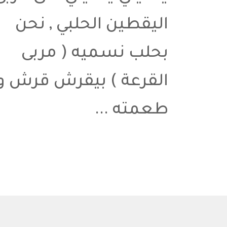
اليقطين الحلبي , نحن
بحلب نسميه ( مربى
القرعة ) بيقرش قرش و
طعمته ...