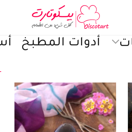
أدوات المطبخ
أس
ت