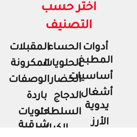
اختر حسب
التصنيف
أدوات
الحساء
المقبلات
المطبخ
الحلويات
المكرونة
أساسيات
الخضار
الوصفات
أشغال
الدجاج
باردة
يدوية
السلطات
حلويات
الأرز
شرقية
الكيك