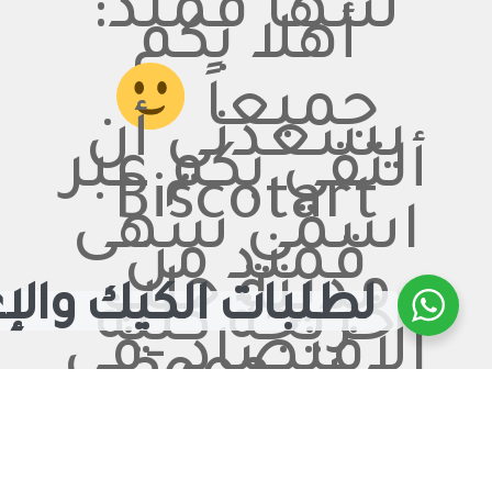
سها قمند:
أهلا بكم
جميعاً
يسعدني أن
ألتقي بكم عبر
Biscotart
اسمي سهى
قمند من
مدينة حلب
لطلبات الكيك والإ
خريجة كلية
الاقتصاد -في
عام 2002-
أعمل حالياً
كمدرسة في
الثانوية