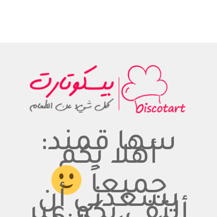
سها قمند:
أهلا بكم
جميعاً
يسعدني أن
ألتقي بكم عبر