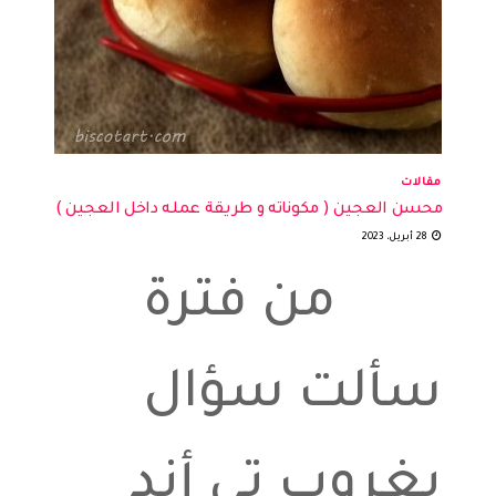
مقالات
محسن العجين ( مكوناته و طريقة عمله داخل العجين )
28 أبريل، 2023
من فترة
سألت سؤال
بغروب تي أند