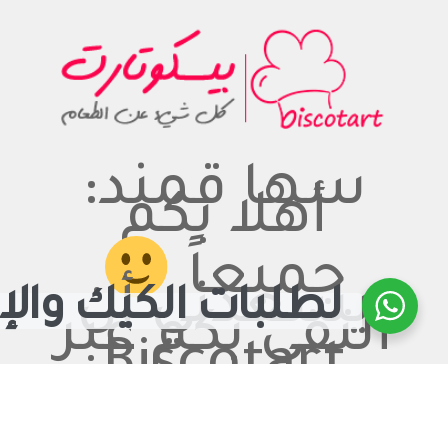
سها قمند:
أهلا بكم
جميعاً
يسعدني أن
لطلبات الكيك والإ
ألتقي بكم عبر
Biscotart
اسمي سهى
قمند من