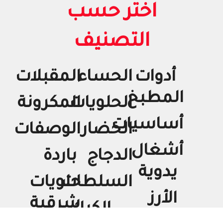
اختر حسب
التصنيف
أدوات
الحساء
المقبلات
المطبخ
الحلويات
المكرونة
أساسيات
الخضار
الوصفات
أشغال
الدجاج
باردة
يدوية
السلطات
حلويات
الأرز
شرقية
الكيك