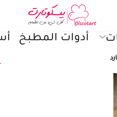
أدوات المطبخ
أس
ت
رد