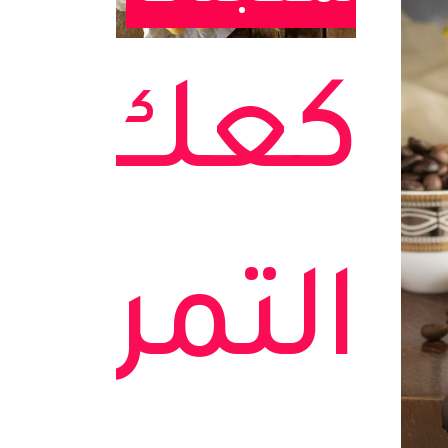
كعك
التمر