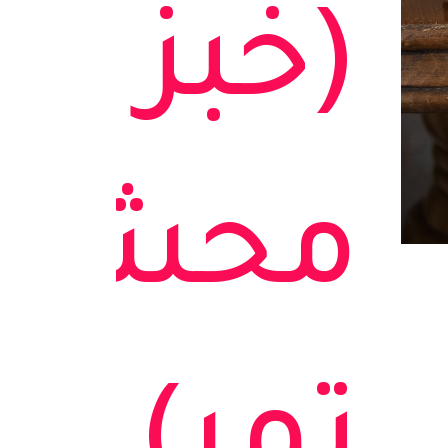
(خبز
محشي