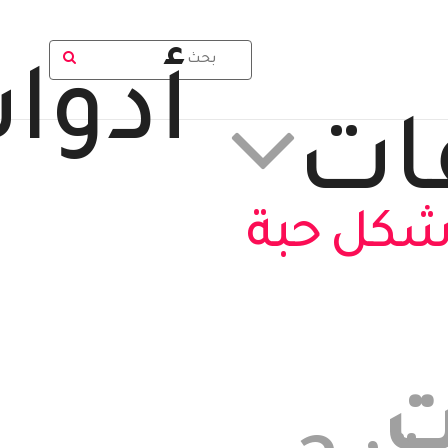
أدوا
ات
 شكل حبة
ت
,