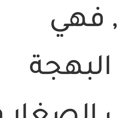
, فهي
البهجة
 الصغار و