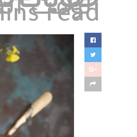
حلويات غر
ins read