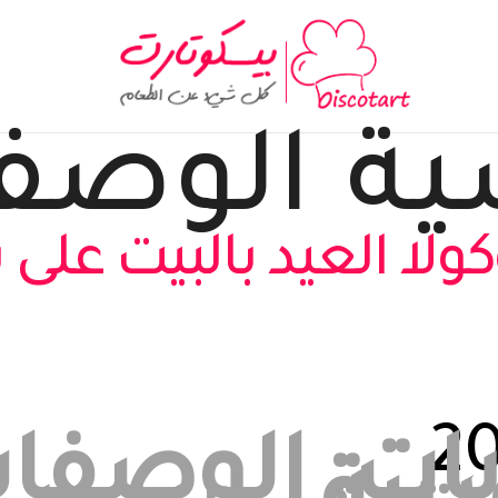
ية
الوصف
لا العيد بالبيت على
يات
,
الوصفا