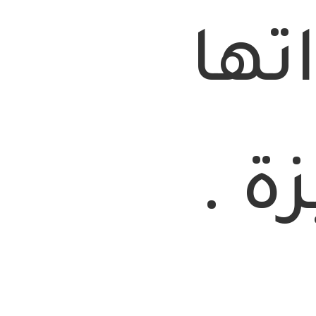
ها
ة .