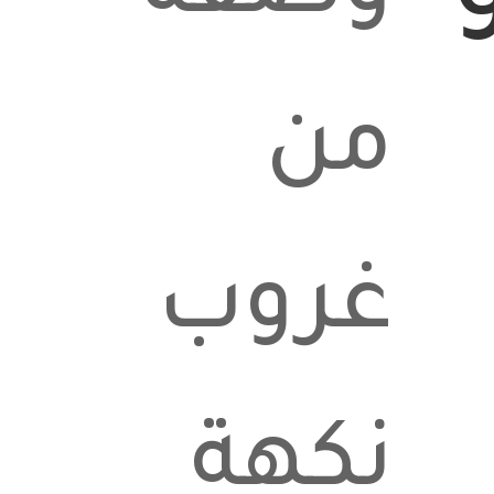
من
غروب
نكهة