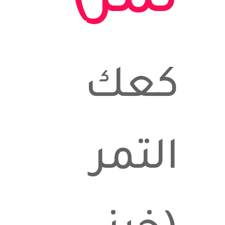
تمر)
كعك
التمر