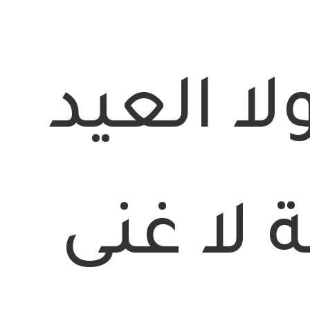
ا العيد
 لا غنى