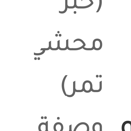
(خبز
محشي
تمر)
وصفة