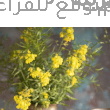
بية
m