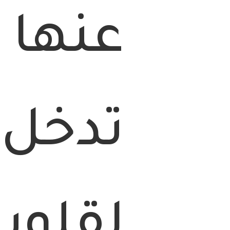
عنها 
تدخل 
لقلوب