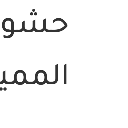
حشوات
المميز