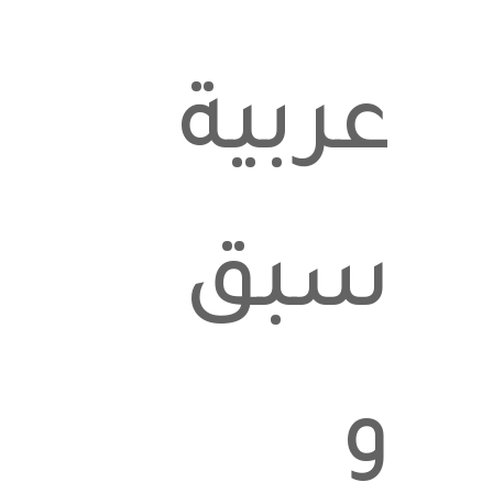
عربية
سبق
و