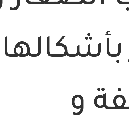
 بأشكالها
فة و