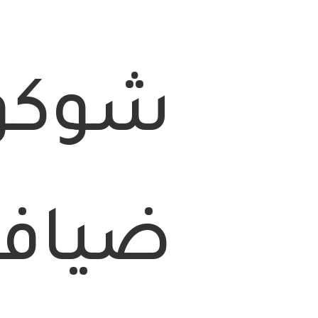
شوكول
ضيافة