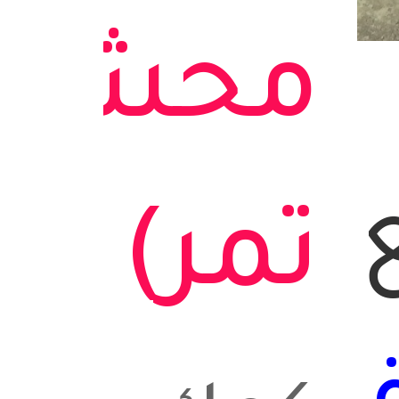
محشي
تمر)