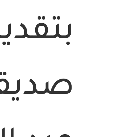
بتقدي
صديقت