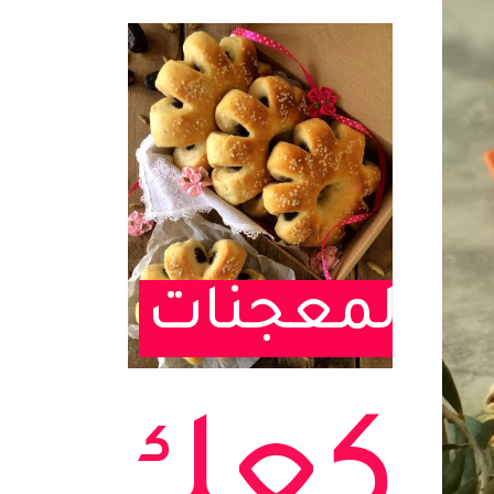
المعجنات
كعك