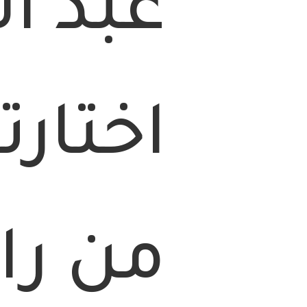
عبد ال
اختارت
من را