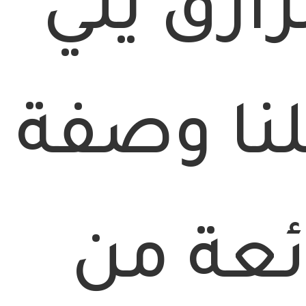
رازق يلي
لنا وصفة
ئعة من