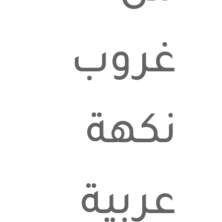
غروب
نكهة
عربية