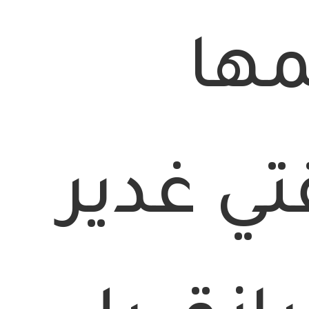
مها
ي غدير