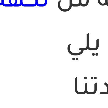
 من
نكهة
يلي
نا