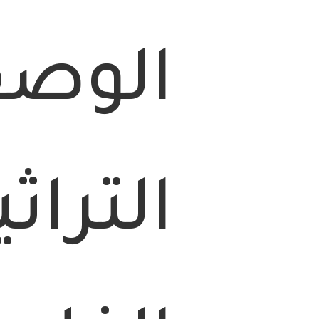
الوص
التراثي