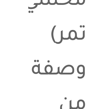
محشي
تمر)
وصفة
من