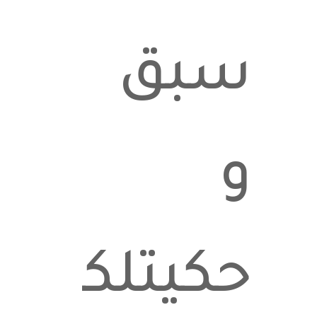
سبق
و
حكيتلكن