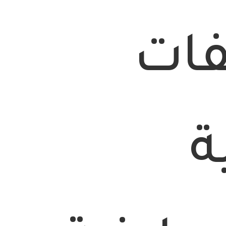
فات
ة