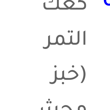
كعك
التمر
(خبز