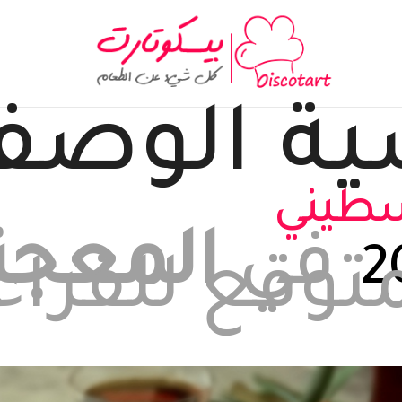
ية
الوصف
لسطيني
في
المعجن