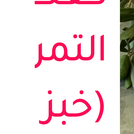
التمر
(خبز