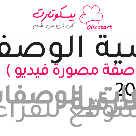
ية
الوصف
وصفة مصورة فيديو )
يات
,
الوصفا
رقية