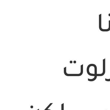
ا
لوت