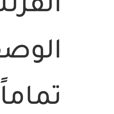
الفرن
الوصف
تماما