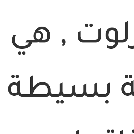
لوت , هي
 بسيطة