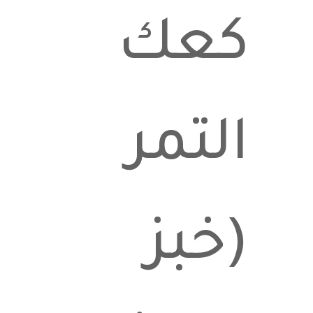
كعك
التمر
(خبز