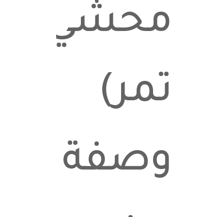
محشي
تمر)
وصفة