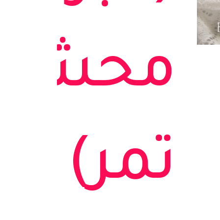
محشي
تمر)