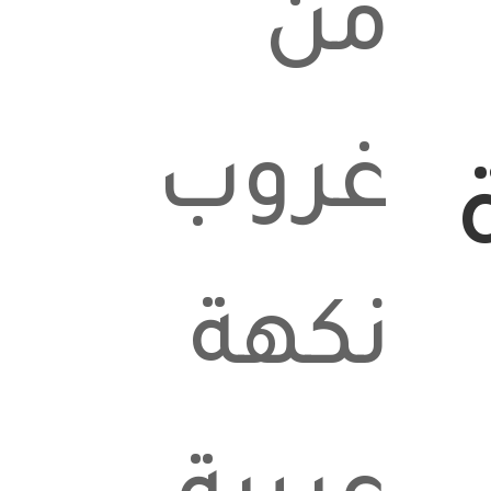
من
غروب
نكهة