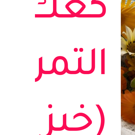
كعك
التمر
(خبز