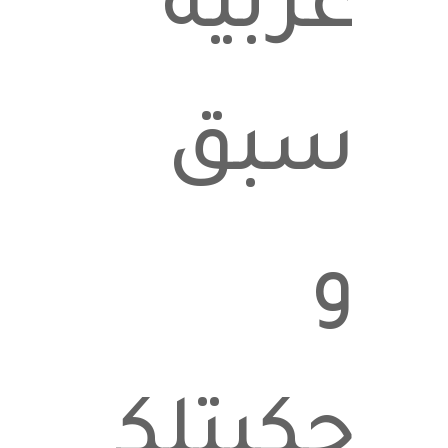
عربية
سبق
و
حكيتلكن