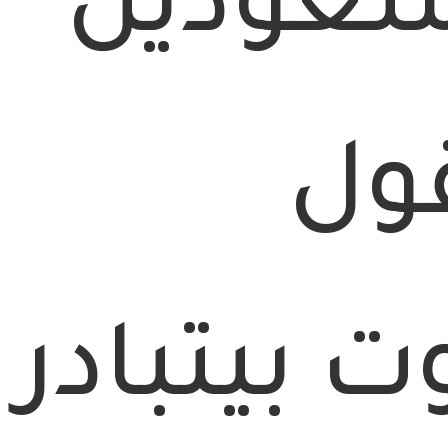
تعودين
قول
 بيتبادر