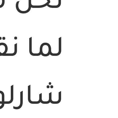
نحن م
لما ن
شارلوت