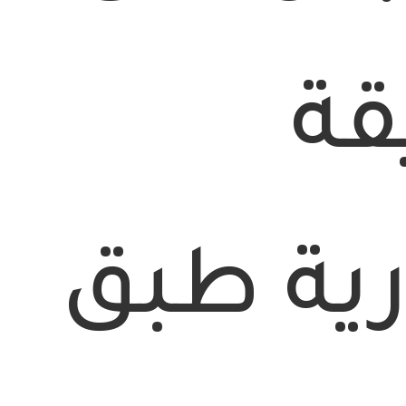
قة
ية طبق