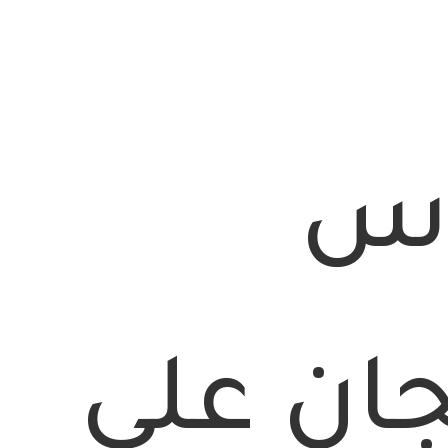
س
جان على