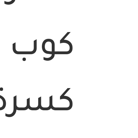
كوب ا
كسرة 