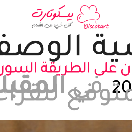
ية
الوصف
 على الطريقة السور
في
المقبل