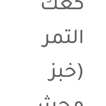
كعك
التمر
(خبز