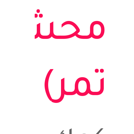
محشي
تمر)