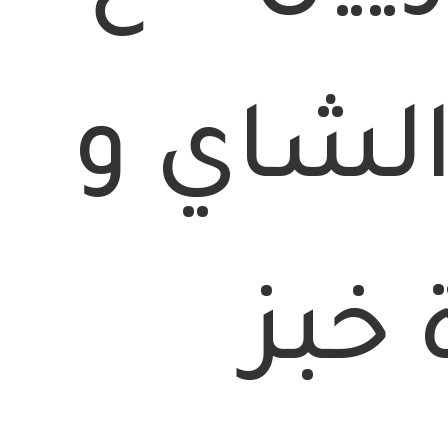
لشاي و
خبز