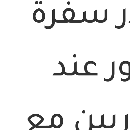
 سفرة
ر عند
يين مع