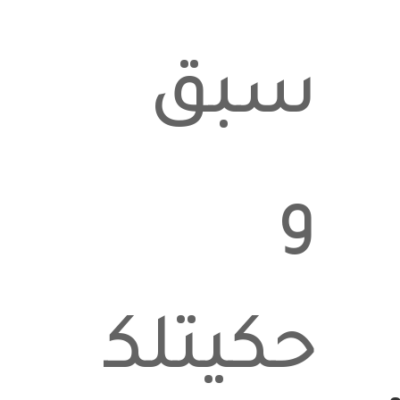
سبق
و
حكيتلكن