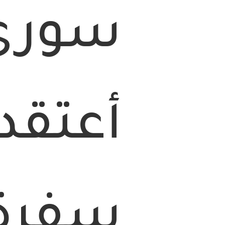
سوري 
أعتقد 
سفرة ل