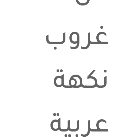
غروب
نكهة
عربية