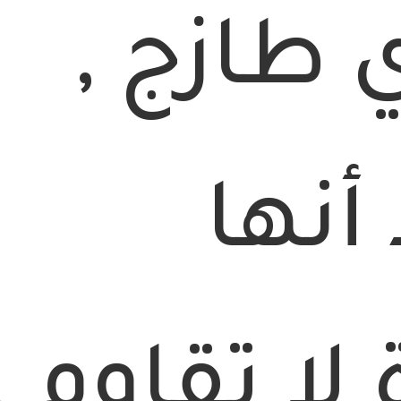
طازج ,
أنها
ا تقاوم .