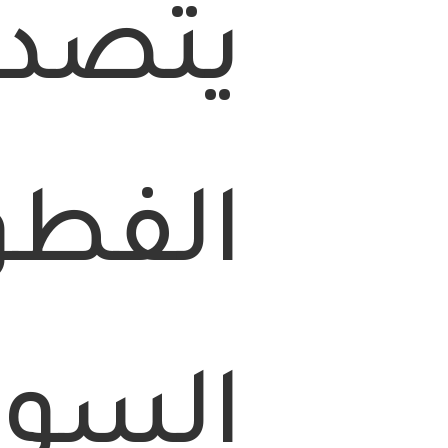
يتصدر
الفطو
السور