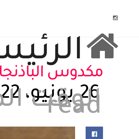
الرئيس
مكدوس الباذنجان
26 يونيو، 2022
read