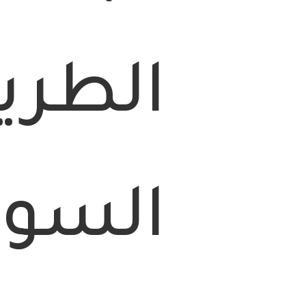
الطري
السور