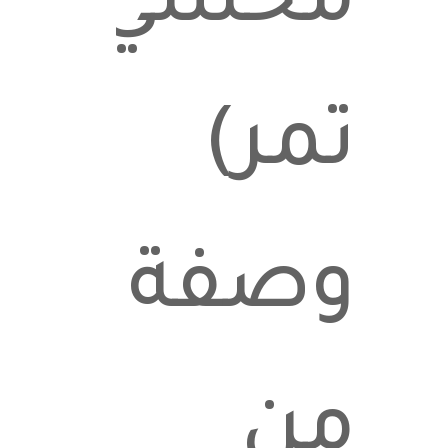
محشي
تمر)
وصفة
من