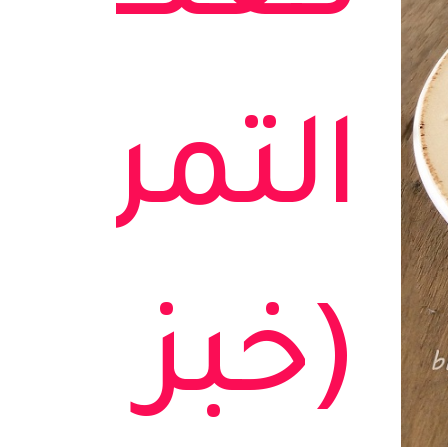
التمر
(خبز