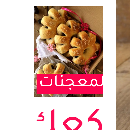
المعجنات
كعك