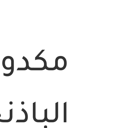
مكدو
الباذن